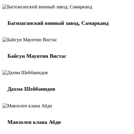
Багизаганский винный завод, Самарканд
Байсун Маунтин Вистас
Дахма Шейбанидов
Мавзолеи клана Абди