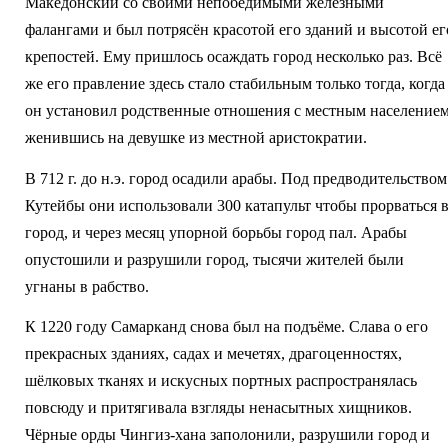
Македонский со своими непобедимыми железными
фалангами и был потрясён красотой его зданий и высотой ег
крепостей. Ему пришлось осаждать город несколько раз. Всё
же его правление здесь стало стабильным только тогда, когда
он установил родственные отношения с местным населением
женившись на девушке из местной аристократии.
В 712 г. до н.э. город осадили арабы. Под предводительством
Кутейбы они использовали 300 катапульт чтобы прорваться 
город, и через месяц упорной борьбы город пал. Арабы
опустошили и разрушили город, тысячи жителей были
угнаны в рабство.
К 1220 году Самарканд снова был на подъёме. Слава о его
прекрасных зданиях, садах и мечетях, драгоценностях,
шёлковых тканях и искусных портных распространялась
повсюду и притягивала взгляды ненасытных хищников.
Чёрные орды Чингиз-хана заполонили, разрушили город и