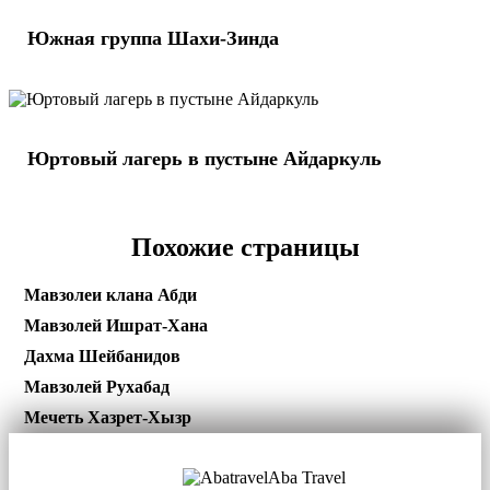
Южная группа Шахи-Зинда
Юртовый лагерь в пустыне Айдаркуль
Похожие страницы
Мавзолеи клана Абди
Мавзолей Ишрат-Хана
Дахма Шейбанидов
Мавзолей Рухабад
Мечеть Хазрет-Хызр
Aba Travel