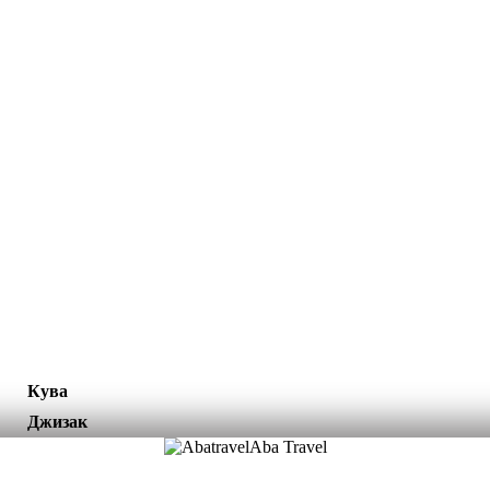
Кува
Джизак
Aba Travel
Лицензированная туркомпания