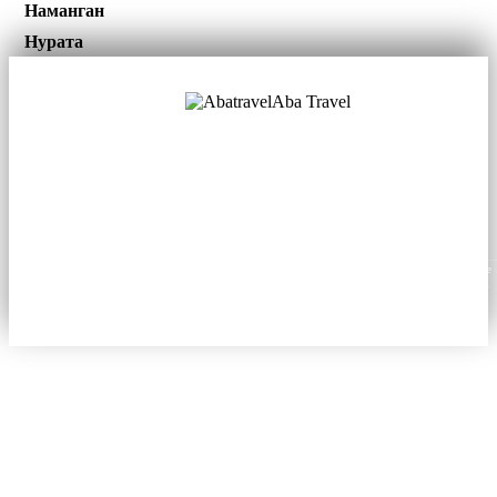
Наманган
Нурата
Aba Travel
Лицензированная туркомпания
© 2001. Все права защищены.
О нас
Контакты
Блог
Соцсети
Новости
Материалы этого сайта могут воспроизводиться в электронном или печатном виде
только при корректном указании источника aba.travel: с гиперссылкой для онлайн-
публикаций или с цитированием для печатных изданий.